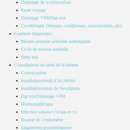
Dépistage de la tuberculose
Certaines compagnies d’assurance couvrent les consultations
Santé voyage
avec une infirmière praticienne. Les couvertures peuvent
Dépistage VPH/Pap test
varier en fonction des polices d’assurance spécifiques et du
Cryothérapie (Verrues, condylomes, acrochordons, etc)
type de couverture (assurance individuelle, familiale,
Examens diagnostics
collective, etc.). Il est essentiel de vérifier les détails de votre
Mesure pression artérielle ambulatoire
police d’assurance, car les couvertures peuvent différer
Cycle de tension artérielle
d’une compagnie à l’autre.
Strep test
Pour obtenir des informations précises, nous vous
Consultations en santé de la femme
recommandons de communiquer avec le service à la clientèle
Contraception
de votre compagnie d’assurance.
Installation/retrait d’un stérilet
Installation/retrait du Nexplanon
Crédits d’impôt
Pap test/Dépistage VPH
Hormonothérapie
Sous réserve des seuils et plafonds applicables, vous
Infection urinaire (14 ans et +)
pourriez également profiter d’un crédit d’impôt pouvant
Biopsie de l’endomètre
atteindre 35 % sur les frais médicaux admissibles, qui ne sont
Saignement postménopause