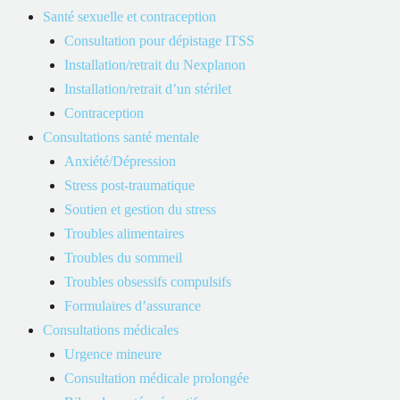
pas couverts par vos assurances.
Santé sexuelle et contraception
Consultation pour dépistage ITSS
Installation/retrait du Nexplanon
Installation/retrait d’un stérilet
Contraception
Consultations santé mentale
Obtenez un rendez-vous en
Anxiété/Dépression
quelques clics
Stress post-traumatique
Soutien et gestion du stress
Troubles alimentaires
Rendez-vous
Troubles du sommeil
Troubles obsessifs compulsifs
Formulaires d’assurance
Consultations médicales
Urgence mineure
Consultation médicale prolongée