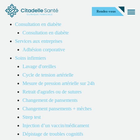
Rendez-vous
Consultation en diabète
Consultation en diabète
Services aux entreprises
Adhésion corporative
Assurances et crédits d’impôt
Soins infirmiers
Lavage d'oreilles
Cycle de tension artérielle
Mesure de pression artérielle sur 24h
Retrait d'agrafes ou de sutures
Changement de pansements
Assurances
Changement pansements + mèches
Strep test
Reçu pour vos assurances ou crédits d’impôt remis à chaque
Injection d’un vaccin/médicament
visite.
Dépistage de troubles cognitifs