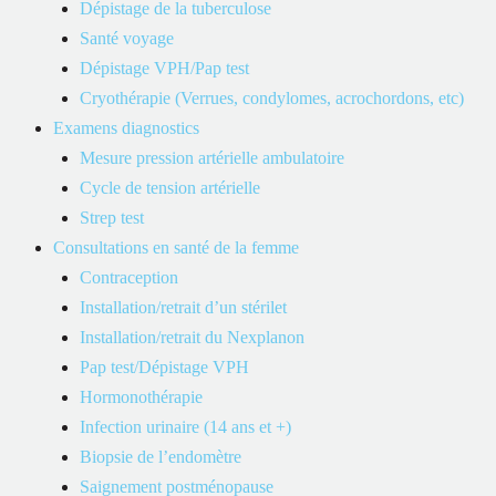
Dépistage de la tuberculose
Santé voyage
Dépistage VPH/Pap test
Cryothérapie (Verrues, condylomes, acrochordons, etc)
Examens diagnostics
Mesure pression artérielle ambulatoire
Cycle de tension artérielle
Strep test
Consultations en santé de la femme
Contraception
Installation/retrait d’un stérilet
Installation/retrait du Nexplanon
Pap test/Dépistage VPH
Hormonothérapie
Marie-Pierre Bergeron
Infection urinaire (14 ans et +)
Biopsie de l’endomètre
Infirmière praticienne spécialisée en soins de première ligne
Saignement postménopause
(IPSPL)