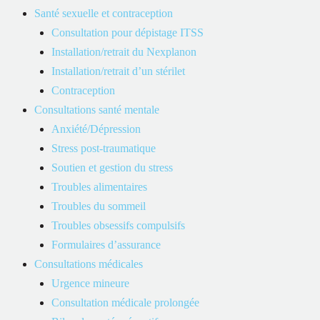
Santé sexuelle et contraception
Après l’obtention de son baccalauréat en sciences infirmières en
Consultation pour dépistage ITSS
2010, elle a accumulé plusieurs années d’expérience en soins de
Installation/retrait du Nexplanon
première ligne comme infirmière clinicienne. Souhaitant relever
Installation/retrait d’un stérilet
de nouveaux défis, elle a complété une maîtrise en sciences
Contraception
infirmières et un DESS. La mention d’excellence de la doyenne
Consultations santé mentale
des études du 2e cycle à l’Université du Québec en Outaouais lui
Anxiété/Dépression
a été décernée.
Stress post-traumatique
Soutien et gestion du stress
Sa pratique repose sur une relation de confiance avec ses patients,
Troubles alimentaires
où l’écoute et l’accompagnement personnalisé sont primordiaux.
Troubles du sommeil
Elle accorde une importance particulière à l’éducation en santé,
Troubles obsessifs compulsifs
convaincue qu’une meilleure compréhension de son état de santé
Formulaires d’assurance
favorise des choix éclairés.
Consultations médicales
Urgence mineure
Fière de contribuer au bien-être de ses patients, Marie-Pierre
Consultation médicale prolongée
propose des soins humains et adaptés à chacun d’eux, toujours