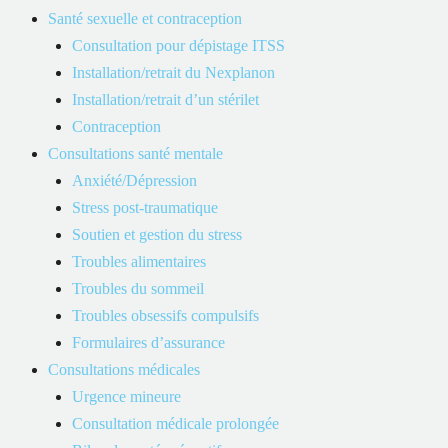
Santé sexuelle et contraception
Informations de connexion (par exemple, adresses IP,
Consultation pour dépistage ITSS
informations de connexion, type de navigateur, fuseau
Installation/retrait du Nexplanon
horaire, emplacement, données sur la manière dont vous
Installation/retrait d’un stérilet
interagissez avec le Site).
Contraception
Informations financières (le cas échéant, par exemple,
Consultations santé mentale
informations de paiement lors d’achat en ligne).
Anxiété/Dépression
Stress post-traumatique
Autres informations que vous choisissez de nous fournir (par
Soutien et gestion du stress
exemple, commentaires, questions, préférences de
Troubles alimentaires
communication).
Troubles du sommeil
Troubles obsessifs compulsifs
Formulaires d’assurance
Consultations médicales
3. Cookies
Urgence mineure
Consultation médicale prolongée
3.1 Définition