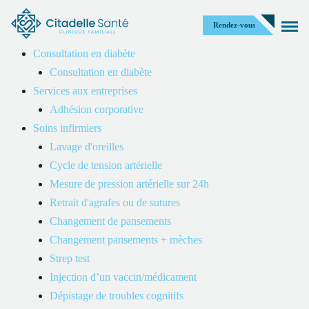
Rendez-vous
Consultation en diabète
Consultation en diabète
Services aux entreprises
Adhésion corporative
Politique de confidentialité
Soins infirmiers
Lavage d'oreilles
Cycle de tension artérielle
Mesure de pression artérielle sur 24h
Retrait d'agrafes ou de sutures
Changement de pansements
Politique de Confidentialité
Changement pansements + mèches
Strep test
Dernière mise à jour :
19 février 2025
Injection d’un vaccin/médicament
Dépistage de troubles cognitifs
1. Introduction