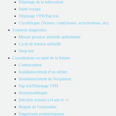
Dépistage de la tuberculose
Santé voyage
Bienvenue sur
citadellesante.ca
(le site Web), nous sommes
Dépistage VPH/Pap test
engagés à protéger votre vie privée et à respecter les lois sur la
Cryothérapie (Verrues, condylomes, acrochordons, etc)
protection des renseignements personnels en vigueur. Cette
Examens diagnostics
politique de confidentialité (la « Politique ») explique comment
Mesure pression artérielle ambulatoire
nous collectons, utilisons, divulguons et protégeons vos
Cycle de tension artérielle
renseignements personnels lorsque vous utilisez notre Site.
Strep test
Consultations en santé de la femme
Contraception
2. Collecte de Renseignements Personnels
Installation/retrait d’un stérilet
Installation/retrait du Nexplanon
Nous pouvons collecter les types de renseignements personnels
Pap test/Dépistage VPH
suivants lorsque vous utilisez notre Site :
Hormonothérapie
Infection urinaire (14 ans et +)
Informations d’identification (par exemple, nom, prénom,
Biopsie de l’endomètre
adresse postale, adresse électronique, numéro de téléphone).
Saignement postménopause