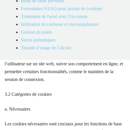
Bilan de santé préventif
Formulaires SAAQ pour permis de conduire
Un cookie est un petit fichier de données texte qui est stocké sur
Traitement de l'acné avec l'Accutane
l’ordinateur ou le dispositif de l’utilisateur par un site web qu’il
Infiltration de cortisone et viscosuppléance
visite. Les cookies sont utilisés pour collecter des informations sur
Gestion du poids
les activités de navigation de l’utilisateur, telles que les
Suivis pédiatriques
préférences, les paramètres de connexion, les habitudes de
Trouble d’usage de l’alcool
navigation, et d’autres données similaires. Ces informations
peuvent être utilisées pour personnaliser l’expérience de
l’utilisateur sur un site web, suivre son comportement en ligne, et
permettre certaines fonctionnalités, comme le maintien de la
session de connexion.
3.2 Catégories de cookies
a. Nécessaires
Les cookies nécessaires sont cruciaux pour les fonctions de base