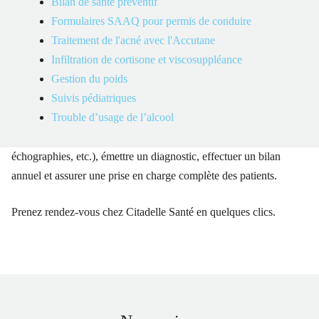
Bilan de santé préventif
praticiennes spécialisées (IPS) dévouées à votre bien-être et
Formulaires SAAQ pour permis de conduire
attentives à vos besoins. Grâce à leurs compétences médicales
Traitement de l'acné avec l'Accutane
avancées, nos IPS sont en mesure de proposer une vaste gamme
Infiltration de cortisone et viscosuppléance
de services, allant des soins de santé de base aux consultations
Gestion du poids
plus approfondies.
Suivis pédiatriques
Trouble d’usage de l’alcool
Elles peuvent notamment prescrire des médicaments, demander
des examens diagnostiques (tels que des radiographies, des
échographies, etc.), émettre un diagnostic, effectuer un bilan
annuel et assurer une prise en charge complète des patients.
Prenez rendez-vous chez Citadelle Santé en quelques clics.