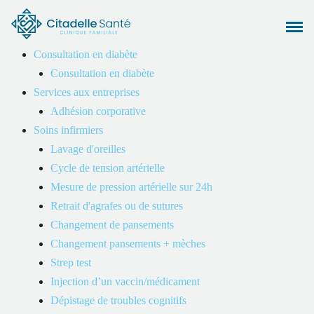
Consultation en diabète
Consultation en diabète
Alliée de votre santé
Services aux entreprises
Adhésion corporative
Soins infirmiers
Clinique familiale privée à Gatineau
Lavage d'oreilles
Cycle de tension artérielle
Mesure de pression artérielle sur 24h
Rendez-vous
Nos services
Retrait d'agrafes ou de sutures
Changement de pansements
Changement pansements + mèches
Strep test
Injection d’un vaccin/médicament
Dépistage de troubles cognitifs